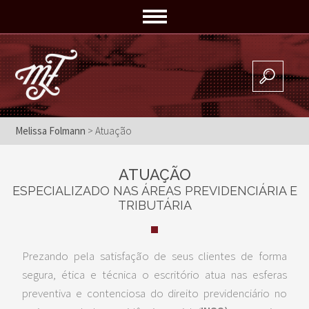
Melissa Folmann
> Atuação
ATUAÇÃO
ESPECIALIZADO NAS ÁREAS PREVIDENCIÁRIA E
TRIBUTÁRIA
Prezando pela satisfação de seus clientes de forma
segura, ética e técnica o escritório atua nas esferas
preventiva e contenciosa do direito previdenciário no