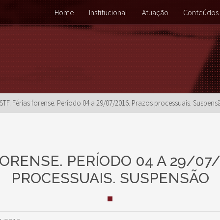
Home
Institucional
Atuação
Conteúdos
STF. Férias forense. Período 04 a 29/07/2016. Prazos processuais. Suspens
FORENSE. PERÍODO 04 A 29/07
PROCESSUAIS. SUSPENSÃO