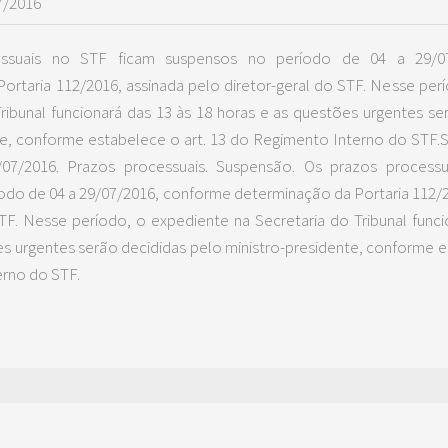
7/2016
ssuais no STF ficam suspensos no período de 04 a 29/0
ortaria 112/2016, assinada pelo diretor-geral do STF. Nesse per
Tribunal funcionará das 13 às 18 horas e as questões urgentes se
te, conforme estabelece o art. 13 do Regimento Interno do STF.
S
07/2016. Prazos processuais. Suspensão. Os prazos process
odo de 04 a 29/07/2016, conforme determinação da Portaria 112/2
STF. Nesse período, o expediente na Secretaria do Tribunal funci
s urgentes serão decididas pelo ministro-presidente, conforme es
rno do STF.