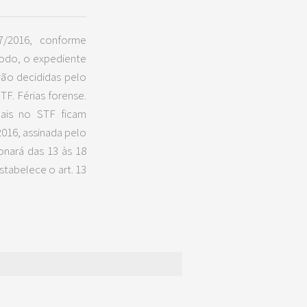
7/2016, conforme
íodo, o expediente
rão decididas pelo
TF. Férias forense.
uais no STF ficam
016, assinada pelo
onará das 13 às 18
tabelece o art. 13