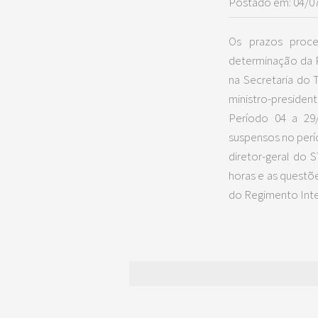
Postado em: 04/0
Os prazos proce
determinação da P
na Secretaria do 
ministro-presiden
Período 04 a 29/
suspensos no perí
diretor-geral do 
horas e as questõe
do Regimento Inte