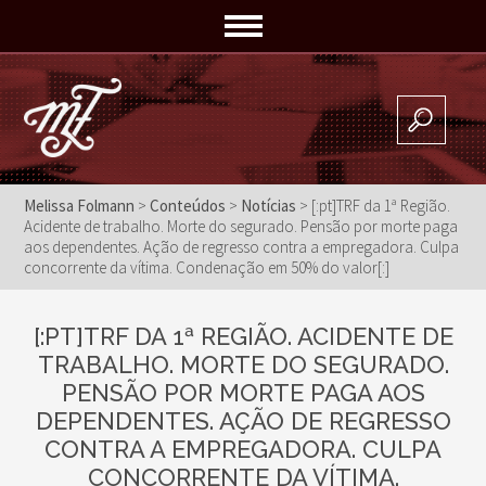
Melissa Folmann
>
Conteúdos
>
Notícias
> [:pt]TRF da 1ª Região.
Acidente de trabalho. Morte do segurado. Pensão por morte paga
aos dependentes. Ação de regresso contra a empregadora. Culpa
concorrente da vítima. Condenação em 50% do valor[:]
[:PT]TRF DA 1ª REGIÃO. ACIDENTE DE
TRABALHO. MORTE DO SEGURADO.
PENSÃO POR MORTE PAGA AOS
DEPENDENTES. AÇÃO DE REGRESSO
CONTRA A EMPREGADORA. CULPA
CONCORRENTE DA VÍTIMA.