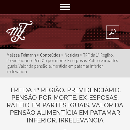
Melissa Folmann
>
Conteúdos
>
Notícias
>
TRF da 1ª Região.
Previdenciário. Pensão por morte. Ex-esposas. Rateio em partes
iguais. Valor da pensão alimentícia em patamar inferior.
Irrelevância
TRF DA 1ª REGIÃO. PREVIDENCIÁRIO.
PENSÃO POR MORTE. EX-ESPOSAS.
RATEIO EM PARTES IGUAIS. VALOR DA
PENSÃO ALIMENTÍCIA EM PATAMAR
INFERIOR. IRRELEVÂNCIA