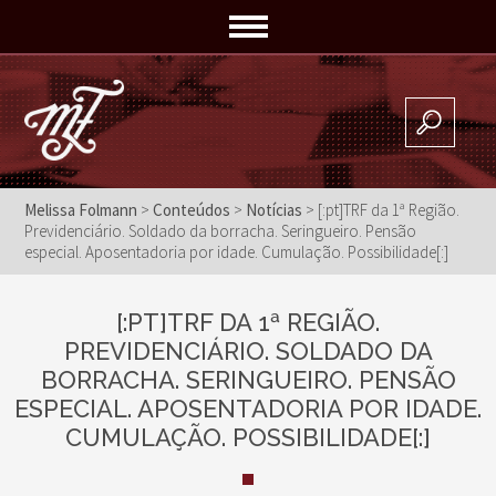
Melissa Folmann
>
Conteúdos
>
Notícias
> [:pt]TRF da 1ª Região.
Previdenciário. Soldado da borracha. Seringueiro. Pensão
especial. Aposentadoria por idade. Cumulação. Possibilidade[:]
[:PT]TRF DA 1ª REGIÃO.
PREVIDENCIÁRIO. SOLDADO DA
BORRACHA. SERINGUEIRO. PENSÃO
ESPECIAL. APOSENTADORIA POR IDADE.
CUMULAÇÃO. POSSIBILIDADE[:]