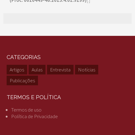
(Proc. 0010449-46.2013.4.01.9199)
[:]
CATEGORIAS
Artigos
Aulas
Entrevista
Notícias
Publicações
TERMOS E POLÍTICA
Termos de uso
Política de Privacidade