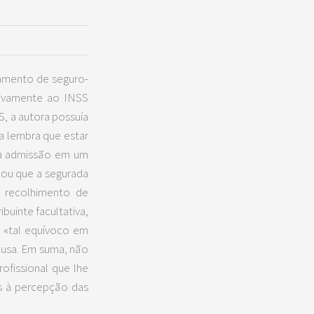
amento de seguro-
tivamente ao INSS
S, a autora possuía
a lembra que estar
 a admissão em um
ou que a segurada
o recolhimento de
buinte facultativa,
e «tal equívoco em
causa. Em suma, não
ofissional que lhe
us à percepção das