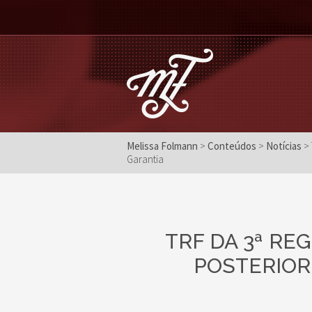
Melissa Folmann
>
Conteúdos
>
Notícias
>
Garantia
TRF DA 3ª RE
POSTERIOR