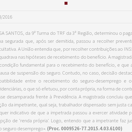
8/2016
ISA SANTOS, da 9ª Turma do TRF da 3ª Região, determinou o pag
 segurada que, após ser demitida, passou a recolher preven
ltativa. A União entendia que, por recolher contribuições ao INS
quadrava nas hipóteses de recebimento do benefício. A magistrad
ondição fundamental para o recebimento do benefício, e que
ausa de suspensão do seguro. Contudo, no caso, decisão destac
patibilidade entre o recebimento do seguro-desemprego e 
idenciárias, o que só efetuou, por conta própria, na forma de contri
sse desamparada frente à Previdência. A magistrada concluiu qu
ação da impetrante, qual seja, trabalhador dispensado sem justa 
quer indicativo de que a impetrada passou a exercer atividade pr
epção de ‘renda própria’. Logo, entendo que a impetrante faz j
do seguro desemprego».
(Proc. 0009526-77.2015.4.03.6100)