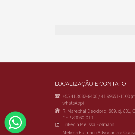
LOCALIZAÇÃO E CONTATO
+55 41 3082-8400 / 41 99651-1100 (
whatsApp)
R. Marechal Deodoro, 869, cj. 801, C
CEP 80060-010
Linkedin Melissa Folmann
Melissa Folmann Advocacia e Consul