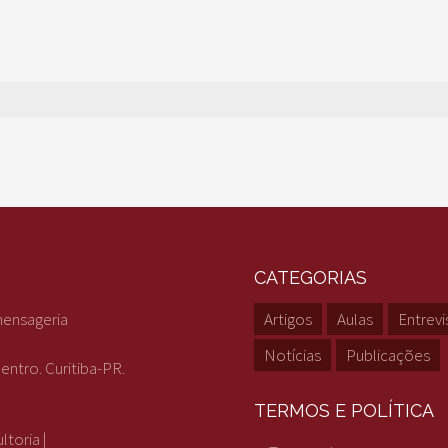
CATEGORIAS
mensageria
Artigos
Aulas
Entrevi
Notícias
Publicações
entro. Curitiba-PR.
TERMOS E POLÍTICA
toria |