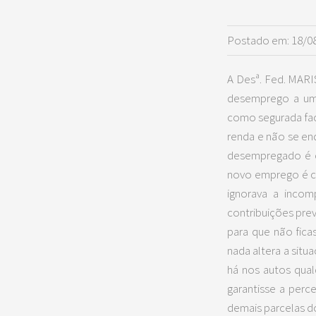
Postado em: 18/0
A Desª. Fed. MAR
desemprego a uma
como segurada facu
renda e não se en
desempregado é c
novo emprego é c
ignorava a incom
contribuições prev
para que não fica
nada altera a situ
há nos autos qual
garantisse a perc
demais parcelas 