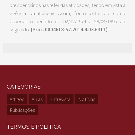
previdenciários nas referidas atividades, tendo em vista a
vigência simultânea». Assim, foi reconhecido como
especial o período de 02/12/1974 a 28/04/1995 ao
segurado.
(Proc. 0004618-57.2014.4.03.6311)
CATEGORIAS
Artigos
Aulas
Entrevista
Notícias
Publicações
TERMOS E POLÍTICA